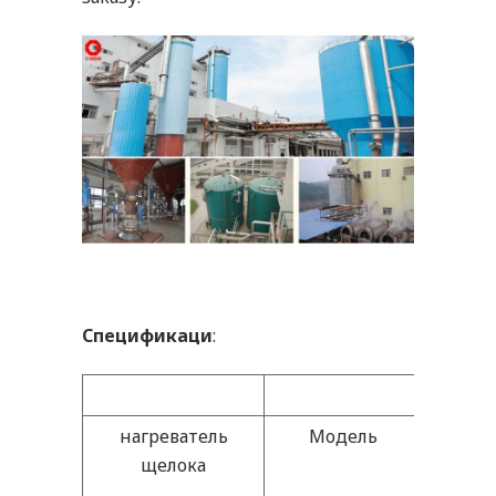
Спецификаци
:
Комп
нагреватель
Модель
ZJG
-2
1
щелока