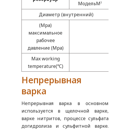
150
МодельM
3
Диаметр (внутренний)
￠5000
(Мра)
максимальное
рабочее
давление (Мра)
Max working
temperature(℃)
Непрерывная
варка
Непрерывная варка в основном
используется в щелочной варке,
варке нитритов, процессе сульфата
догидролиза и сульфитной варке.